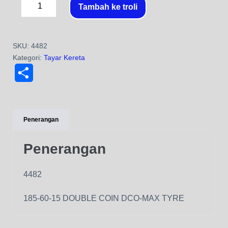
Tambah ke troli
SKU:
4482
Kategori:
Tayar Kereta
S
h
a
Penerangan
r
Penerangan
e
4482
185-60-15 DOUBLE COIN DCO-MAX TYRE