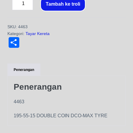
Tambah ke troli
SKU:
4463
Kategori:
Tayar Kereta
S
h
a
Penerangan
r
Penerangan
e
4463
195-55-15 DOUBLE COIN DCO-MAX TYRE