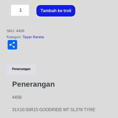
Tambah ke troli
SKU:
4456
Kategori:
Tayar Kereta
S
h
a
Penerangan
r
Penerangan
e
4456
31X10.50R15 GOODRIDE MT SL378 TYRE